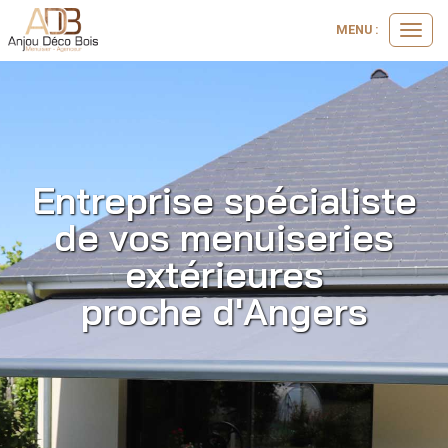
MENU :
Ouvrir
le
menu
Entreprise spécialiste
de vos menuiseries
extérieures
proche d'Angers